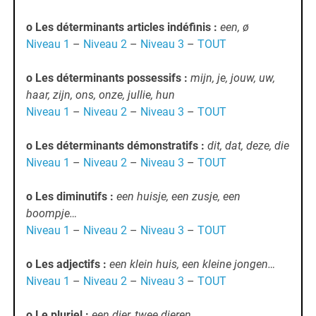
o Les déterminants articles indéfinis :
een, ø
Niveau 1
–
Niveau 2
–
Niveau 3
–
TOUT
o Les déterminants possessifs :
mijn, je, jouw, uw,
haar, zijn, ons, onze, jullie, hun
Niveau 1
–
Niveau 2
–
Niveau 3
–
TOUT
o Les déterminants démonstratifs :
dit, dat, deze, die
Niveau 1
–
Niveau 2
–
Niveau 3
–
TOUT
o Les diminutifs :
een huisje, een zusje, een
boompje…
Niveau 1
–
Niveau 2
–
Niveau 3
–
TOUT
o Les adjectifs :
een klein huis, een kleine jongen…
Niveau 1
–
Niveau 2
–
Niveau 3
–
TOUT
o Le pluriel :
een dier, twee dieren…