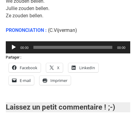
We zouden bellen.
Jullie zouden bellen.
Ze zouden bellen.
PRONONCIATION :
(C.Vijverman)
Lecteur
00:00
00:00
audio
Partager :
Facebook
X
LinkedIn
E-mail
Imprimer
Laissez un petit commentaire ! ;-)