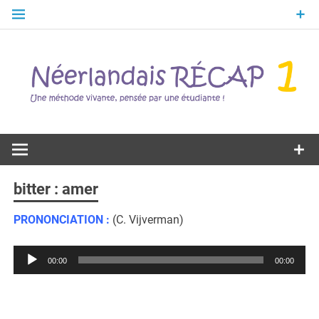
Skip
to
content
Une méthode vivante, pensée par une étudiante !
Néerlandais
RÉCAP 1
bitter : amer
PRONONCIATION :
(C. Vijverman)
Lecteur
00:00
00:00
audio